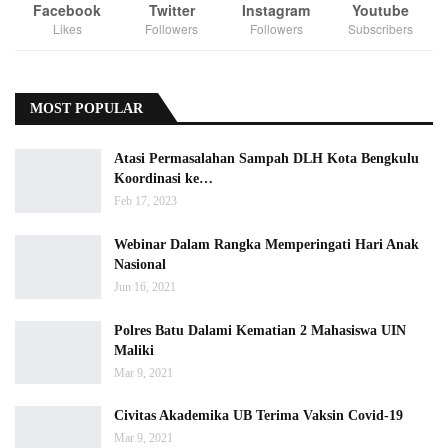
Facebook
Twitter
Instagram
Youtube
Likes
Followers
Followers
Subscribers
MOST POPULAR
Atasi Permasalahan Sampah DLH Kota Bengkulu
Koordinasi ke…
Feb 17, 2023
Webinar Dalam Rangka Memperingati Hari Anak
Nasional
Jun 16, 2021
Polres Batu Dalami Kematian 2 Mahasiswa UIN
Maliki
Mar 9, 2021
Civitas Akademika UB Terima Vaksin Covid-19
Mar 9, 2021