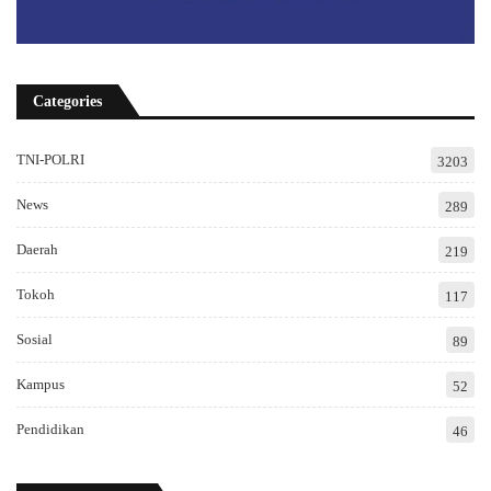
Categories
TNI-POLRI
3203
News
289
Daerah
219
Tokoh
117
Sosial
89
Kampus
52
Pendidikan
46