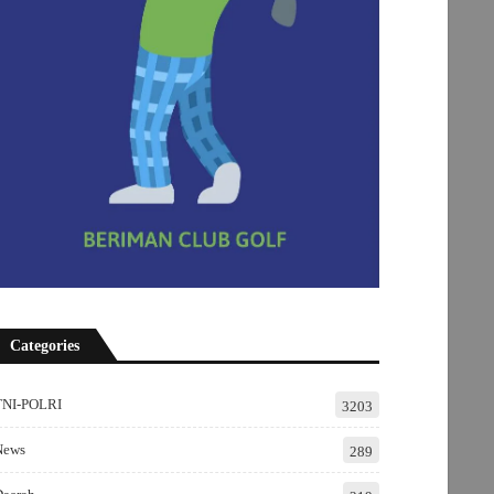
Categories
TNI-POLRI
3203
News
289