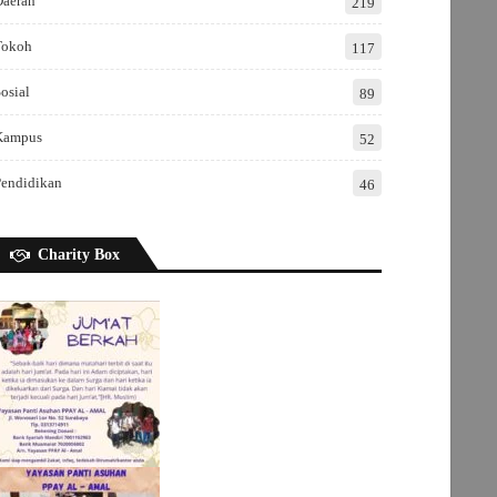
Daerah
219
Tokoh
117
osial
89
Kampus
52
Pendidikan
46
Charity Box