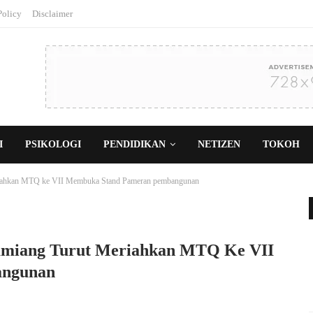
Policy
Disclaimer
I
PSIKOLOGI
PENDIDIKAN
NETIZEN
TOKOH
riahkan MTQ ke VII Membuka Stand Pameran pembangunan
amiang Turut Meriahkan MTQ Ke VII
angunan