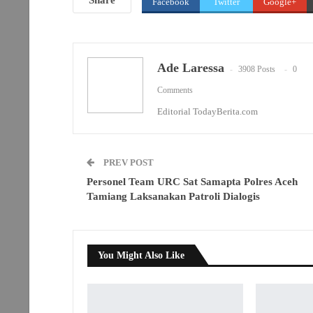
Facebook
Twitter
Google+
Ade Laressa
3908 Posts
0
Comments
Editorial TodayBerita.com
PREV POST
Personel Team URC Sat Samapta Polres Aceh
Tamiang Laksanakan Patroli Dialogis
You Might Also Like