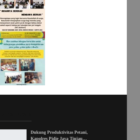
LATEST POSTS
Dukung Produktivitas Petani,
Kapolres Pidie Jaya Tinjau…