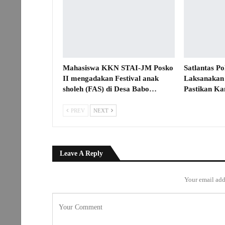
Mahasiswa KKN STAI-JM Posko
Satlantas P
II mengadakan Festival anak
Laksanakan 
sholeh (FAS) di Desa Babo…
Pastikan Ka
PREV
NEXT
Leave A Reply
Your email add