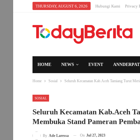
THURSDAY, AUGUST 6, 2026
Hubungi Kami
Privacy 
HOME
NEWS
EVENT
ANNDERPAT
Home
Sosial
Seluruh Kecamatan Kab.Aceh Tamiang Turut Me
SOSIAL
Seluruh Kecamatan Kab.Aceh T
Membuka Stand Pameran Pemb
On
Jul 27, 2023
By
Ade Laressa