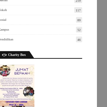
Daerah
219
Tokoh
117
osial
89
Kampus
52
Pendidikan
46
Charity Box