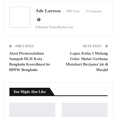
WhatsApp
Email
Ade Laressa
3908 Posts
0 Comments
Editorial TodayBerita.com
PREV POST
NEXT POST
Atasi Permasalahan
Lapas Kelas I Malang
Sampah DLH Kota
Gelar Sholat Gerhana
Bengkulu Koordinasi ke
Matahari Berjama’ah di
BPPW Bengkulu
Masjid
You Might Also Like