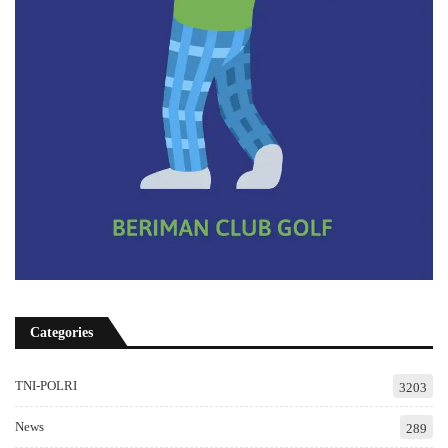
Categories
TNI-POLRI
3203
News
289