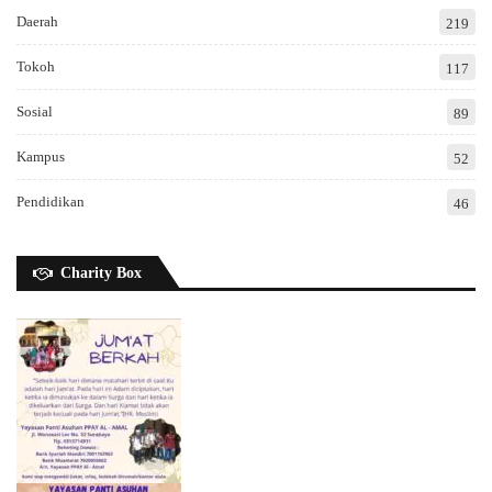
Daerah
219
Tokoh
117
Sosial
89
Kampus
52
Pendidikan
46
Charity Box