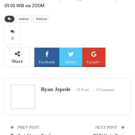
09.00 WIB via ZOOM.
seminar
Webinar
0
Share
Facebook
Twitter
Google+
WhatsApp
Email
Ryan Jepede
29 Posts
0 Comments
PREV POST
NEXT POST