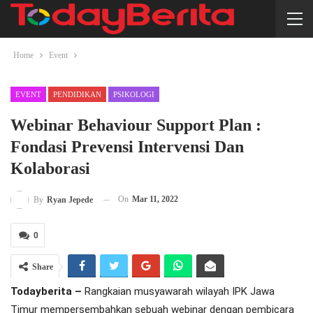
Home
Event
EVENT
PENDIDIKAN
PSIKOLOGI
Webinar Behaviour Support Plan :
Fondasi Prevensi Intervensi Dan
Kolaborasi
On
Mar 11, 2022
By
Ryan Jepede
0
Share
Todayberita –
Rangkaian musyawarah wilayah IPK Jawa
Timur mempersembahkan sebuah webinar dengan pembicara