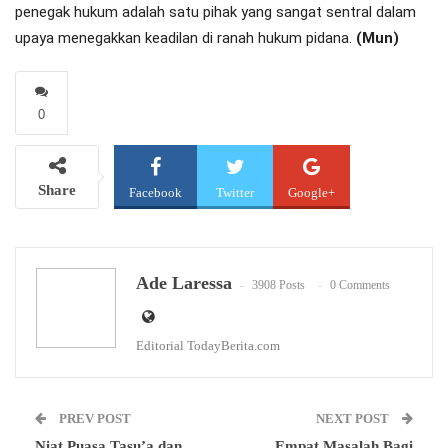
penegak hukum adalah satu pihak yang sangat sentral dalam
upaya menegakkan keadilan di ranah hukum pidana.
(Mun)
0
Share
Facebook
Twitter
Google+
WhatsApp
Email
Ade Laressa
3908 Posts
0 Comments
Editorial TodayBerita.com
PREV POST
NEXT POST
Niat Puasa Tasu’a dan
Empat Masalah Bagi